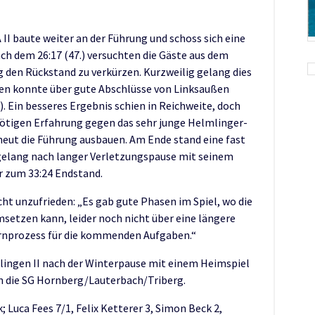
II baute weiter an der Führung und schoss sich eine
ch dem 26:17 (47.) versuchten die Gäste aus dem
 den Rückstand zu verkürzen. Kurzweilig gelang dies
egen konnte über gute Abschlüsse von Linksaußen
). Ein besseres Ergebnis schien in Reichweite, doch
 nötigen Erfahrung gegen das sehr junge Helmlinger-
eut die Führung ausbauen. Am Ende stand eine fast
 gelang nach langer Verletzungspause mit seinem
r zum 33:24 Endstand.
t unzufrieden: „Es gab gute Phasen im Spiel, wo die
setzen kann, leider noch nicht über eine längere
Lernprozess für die kommenden Aufgaben.“
mlingen II nach der Winterpause mit einem Heimspiel
n die SG Hornberg/Lauterbach/Triberg.
 Luca Fees 7/1, Felix Ketterer 3, Simon Beck 2,