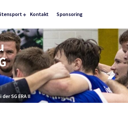
itensport
Kontakt
Sponsoring
u
SG
i der SG ERA II