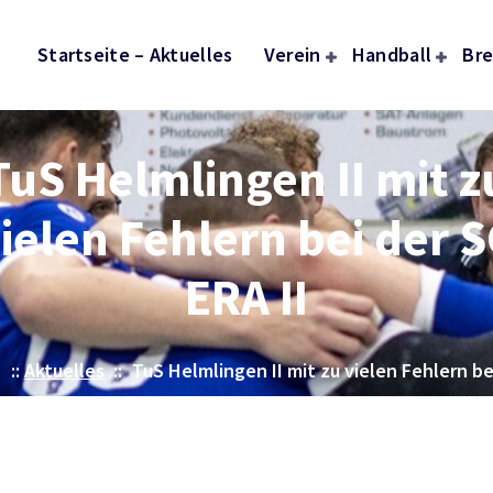
Startseite – Aktuelles
Verein
Handball
Bre
TuS Helmlingen II mit z
ielen Fehlern bei der 
ERA II
e
::
Aktuelles
::
TuS Helmlingen II mit zu vielen Fehlern be