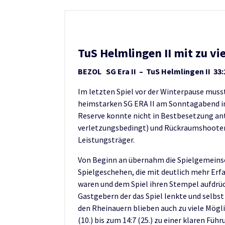
TuS Helmlingen II mit zu vie
BEZOL SG Era II – TuS Helmlingen II 33:2
Im letzten Spiel vor der Winterpause muss
heimstarken SG ERA II am Sonntagabend in
Reserve konnte nicht in Bestbesetzung ant
verletzungsbedingt) und Rückraumshooter 
Leistungsträger.
Von Beginn an übernahm die Spielgemeins
Spielgeschehen, die mit deutlich mehr Erf
waren und dem Spiel ihren Stempel aufdrück
Gastgebern der das Spiel lenkte und selbst 
den Rheinauern blieben auch zu viele Mögl
(10.) bis zum 14:7 (25.) zu einer klaren Fü