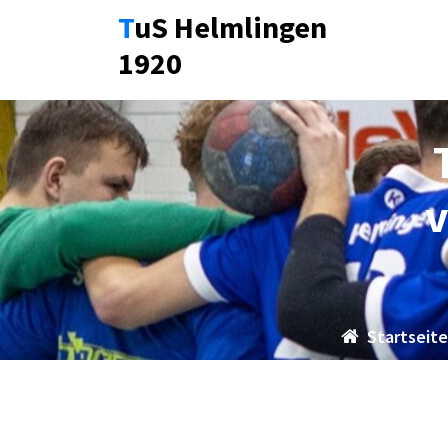
Zum
TuS Helmlingen
Inhalt
1920
springen
v
Startseit