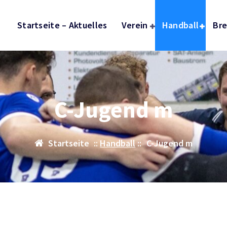
Startseite – Aktuelles
Verein
Handball
Bre
C-Jugend m
Startseite
::
Handball
::
C-Jugend m