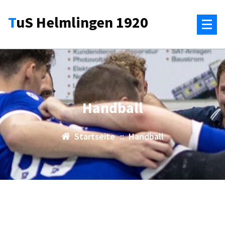
Zum
TuS Helmlingen 1920
Inhalt
springen
Handball
Startseite
::
Handball