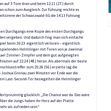
n auf 3 Tore dran und beim 12:11 (27.) durch
 schon zum Ausgleich. Zur Führung reichte es
bzeitsirene der Schwarzwald-SG die 14:13 Führung
iten Durchgangs eine Kopie des ersten Durchgangs.
en vergeben. Und dadurch fing man sich einfache
el beim 16:23 eigentlich verloren – eigentlich.
ufspielenden Helmlinger mit Toren von je zweimal
hael Zimmer-Zimpfer und dem gut aufgelegten
nuten auf 22:24 (48.) heran. Als abermals der beste
chlusstreffer zum 25:26 (56.) erzielte lag die
ch Joshua Gronau zwei Minuten vor Ende war die
ein Last-Second-Tor besiegelten die Helmlinger
ertprozentig glücklich: „Die Chance war da. Das wäre
ber die Jungs haben ihr Herz auf der Platte
hr als zufrieden sein.“