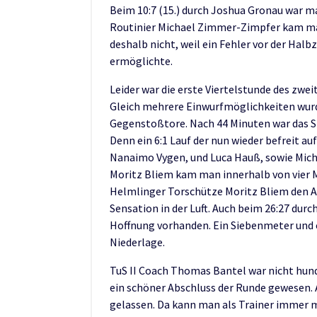
Beim 10:7 (15.) durch Joshua Gronau war ma
Routinier Michael Zimmer-Zimpfer kam man
deshalb nicht, weil ein Fehler vor der Hal
ermöglichte.
Leider war die erste Viertelstunde des zwe
Gleich mehrere Einwurfmöglichkeiten wurd
Gegenstoßtore. Nach 44 Minuten war das Spi
Denn ein 6:1 Lauf der nun wieder befreit a
Nanaimo Vygen, und Luca Hauß, sowie Mic
Moritz Bliem kam man innerhalb von vier Mi
Helmlinger Torschütze Moritz Bliem den Ans
Sensation in der Luft. Auch beim 26:27 dur
Hoffnung vorhanden. Ein Siebenmeter und 
Niederlage.
TuS II Coach Thomas Bantel war nicht hund
ein schöner Abschluss der Runde gewesen. A
gelassen. Da kann man als Trainer immer me