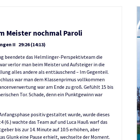
em Meister nochmal Paroli
en II 29:26 (14:13)
ung beendete das Helmlinger-Perspektivteam die
war verlor man beim Meister und Aufsteiger in die
ellung alles andere als enttäuschend – Im Gegenteil.
bschluss war man dem Klassenprimus vollkommen
ancenverwertung war am Ende zu groß. Gefühlt 15 bis
gnerischen Tor. Schade, denn ein Punktgewinn war
 Anfangsphase positiv gestaltet wurde, wurde dieses
:4 (6.) wachte das Team auf und Luca Hauß warf das
geber bis zur 14. Minute auf 10:5 erhöhen, aber
as Glunk eine Pause erhielt, wechselte der Moment.