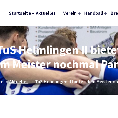
Startseite – Aktuelles
Verein
Handball
Bre
TuS Helmlingen II biete
m Meister nochmal Par
te
::
Aktuelles
::
TuS Helmlingen II bietet dem Meister no