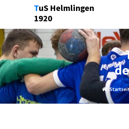
Zum
TuS Helmlingen
Inhalt
1920
springen
de
Startsei