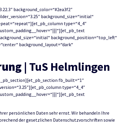
“3.22.3″ background_color=“#2ea3f2″
der_version=“3.25″ background_size=“initial“
epeat=“repeat“][et_pb_column type=“4_4″
 custom_padding__hover=“|||“][et_pb_text
background_size=“initial“ background_position=“top_left“
=“center“ background_layout=“dark“
rung
| TuS Helmlingen
_pb_section][et_pb_section fb_built=“1″
_version=“3.25″][et_pb_column type=“4_4″
 custom_padding__hover=“|||“][et_pb_text
hrer persönlichen Daten sehr ernst. Wir behandeln Ihre
rechend der gesetzlichen Datenschutzvorschriften sowie